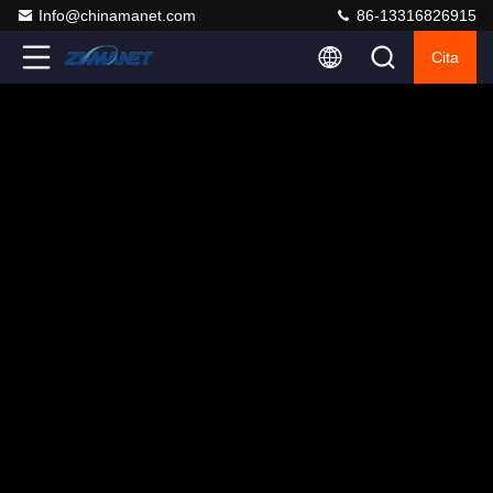
Info@chinamanet.com
86-13316826915
Cita