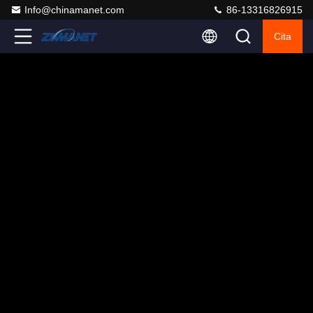
Info@chinamanet.com
86-13316826915
Cita