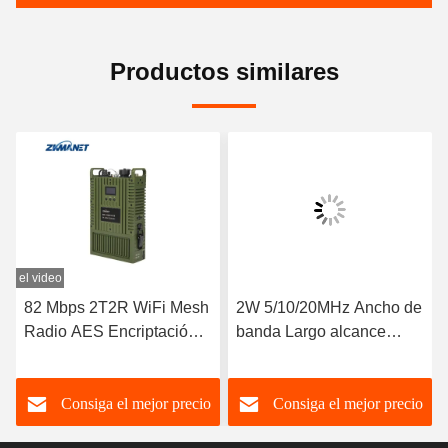
Productos similares
el video
82 Mbps 2T2R WiFi Mesh
2W 5/10/20MHz Ancho de
Radio AES Encriptación
banda Largo alcance
LAN HDMI Transmisor de
2~5km LTE CPE Radio
vídeo de baja latencia
HD Transmisor de vídeo
Consiga el mejor precio
Consiga el mejor precio