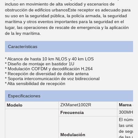
incluso en movimiento de alta velocidad y escenarios de
obstrucción de edificios urbanosEste receptor es adecuado para
su uso en la seguridad pública, la policía armada, la seguridad
marítima y otros eventos importantes para la seguridad en el
lugar, las operaciones de rescate de emergencia y la aplicación
de la ley marítima.
Características
* Alcance de hasta 10 km NLOS y 40 km LOS
* Diseño de montaje en bastidor 1U
* Modulación COFDM y decodificación H.264
* Recepción de diversidad de doble antena
* Soporta intercomunicación de voz bidireccional
* Alta sensibilidad de recepción
Especificaciones
ZKManet1002R
Marca de
Modelo
300MHz-2
Frecuencia
El número
las unida
de seguri
Modulación
de las un