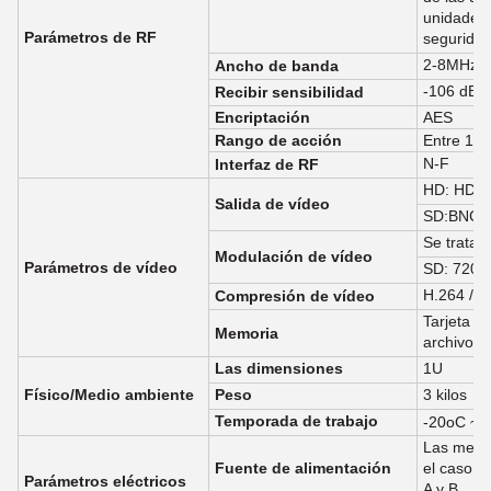
unidades 
Parámetros de RF
seguridad
2-8MHz
Ancho de banda
-106 dBm
Recibir sensibilidad
Encriptación
AES
Rango de acción
Entre 10 
N-F
Interfaz de RF
HD: HDM
Salida de vídeo
SD:BNC
Se trata 
Modulación de vídeo
Parámetros de vídeo
SD: 720*
H.264 / H
Compresión de vídeo
Tarjeta T
Memoria
archivos
Las dimensiones
1U
Físico/Medio ambiente
Peso
3 kilos
Temporada de trabajo
-20oC ~ 
Las medid
Fuente de alimentación
el caso d
Parámetros eléctricos
A y B.