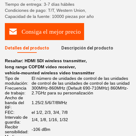
Tiempo de entrega: 3-7 días hábiles
Condiciones de pago: T/T, Western Union,
Capacidad de la fuente: 10000 piezas por año
Consiga el mejor precio
Detalles del producto
Descripción del producto
Resaltar:
HDMI SDI wireless transmitter
,
long range COFDM video receiver
,
vehicle-mounted wireless video transmitter
Tipo de
El número de unidades de control de las unidades
modulación:
de control de las unidades de control de las unidad
Frecuencia
300MHz-860MHz (Default 690-710MHz) 860MHz-
de trabajo:
2.7GHz para su personalización
Ancho de
banda del
1.25/2.5/6/7/8MHz
RF:
FEC:
el 1/2, 2/3, 3/4, 7/8
Intervalo de
1/4, 1/8, 1/16, 1/32
guardia:
Recibir
-106 dBm
sensibilidad: