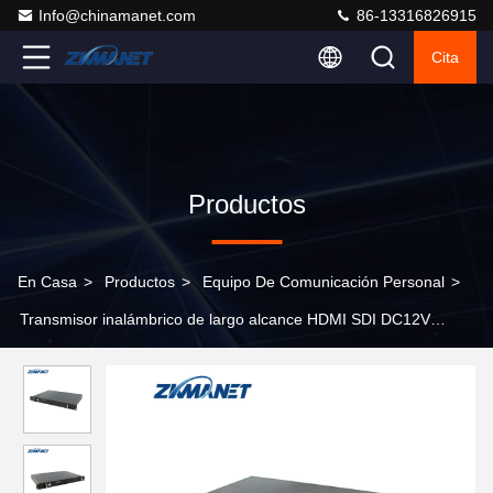
Info@chinamanet.com
86-13316826915
Cita
Productos
En Casa
>
Productos
>
Equipo De Comunicación Personal
>
Transmisor inalámbrico de largo alcance HDMI SDI DC12V
Receptor de vídeo Cofdm montado en vehículo